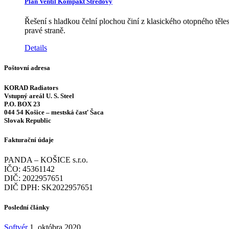
Plan Ventil Kompakt Středový
Řešení s hladkou čelní plochou činí z klasického otopného těl
pravé straně.
Details
Poštovní adresa
KORAD Radiators
Vstupný areál U. S. Steel
P.O. BOX 23
044 54 Košice – mestská časť Šaca
Slovak Republic
Fakturační údaje
PANDA – KOŠICE s.r.o.
IČO: 45361142
DIČ: 2022957651
DIČ DPH: SK2022957651
Poslední články
Softvér
1. októbra 2020