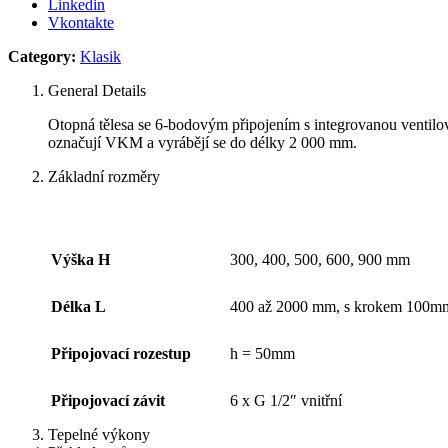
Linkedin
Vkontakte
Category:
Klasik
General Details
Otopná tělesa se 6-bodovým připojením s integrovanou ventilo
označují VKM a vyrábějí se do délky 2 000 mm.
Základní rozměry
Výška H
300, 400, 500, 600, 900 mm
Délka L
400 až 2000 mm, s krokem 100m
Připojovací rozestup
h = 50mm
Připojovací závit
6 x G 1/2″ vnitřní
Tepelné výkony