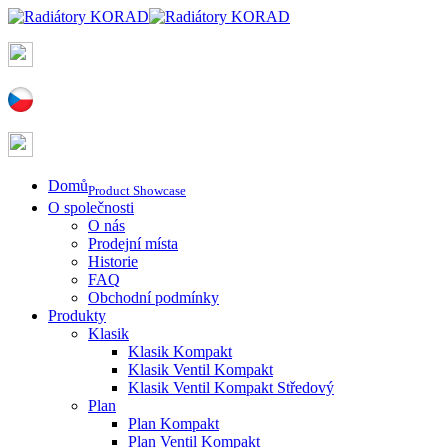
Domů
Product Showcase
O společnosti
O nás
Prodejní místa
Historie
FAQ
Obchodní podmínky
Produkty
Klasik
Klasik Kompakt
Klasik Ventil Kompakt
Klasik Ventil Kompakt Středový
Plan
Plan Kompakt
Plan Ventil Kompakt