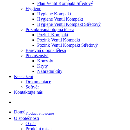
Plan Ventil Kompakt Středový
Hygiene
Hygiene Kompakt
Hygiene Ventil Kompakt
Hygiene Ventil Kompakt Středový
Pozinkovaná otopná tělesa
Pozink Kompakt
Pozink Ventil Kompakt
Pozink Ventil Kompakt Středový
Barevná otopná tělesa
Příslušenství
Konzoly
Kryty
Náhradní díly
Ke stažení
Dokumentace
Softvér
Kontaktujte nás
Domů
Product Showcase
O společnosti
O nás
Prodejní místa