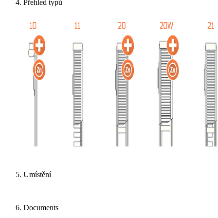
Přehled typů
Umístění
Documents