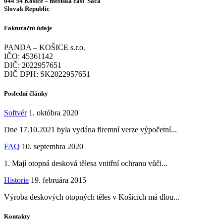
044 54 Košice – mestská časť Šaca
Slovak Republic
Fakturační údaje
PANDA – KOŠICE s.r.o.
IČO: 45361142
DIČ: 2022957651
DIČ DPH: SK2022957651
Poslední články
Softvér
1. októbra 2020
Dne 17.10.2021 byla vydána firemní verze výpočetní...
FAQ
10. septembra 2020
1. Mají otopná desková tělesa vnitřní ochranu vůči...
Historie
19. februára 2015
Výroba deskových otopných těles v Košicích má dlou...
Kontakty