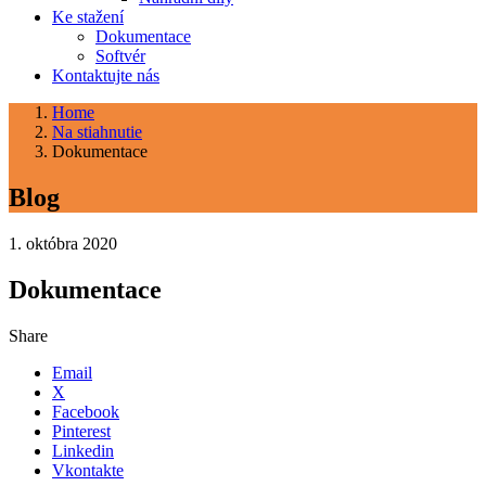
Ke stažení
Dokumentace
Softvér
Kontaktujte nás
Home
Na stiahnutie
Dokumentace
Blog
1. októbra 2020
Dokumentace
Share
Email
X
Facebook
Pinterest
Linkedin
Vkontakte