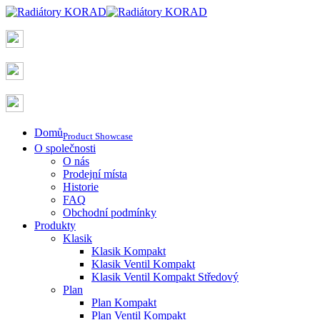
Domů
Product Showcase
O společnosti
O nás
Prodejní místa
Historie
FAQ
Obchodní podmínky
Produkty
Klasik
Klasik Kompakt
Klasik Ventil Kompakt
Klasik Ventil Kompakt Středový
Plan
Plan Kompakt
Plan Ventil Kompakt