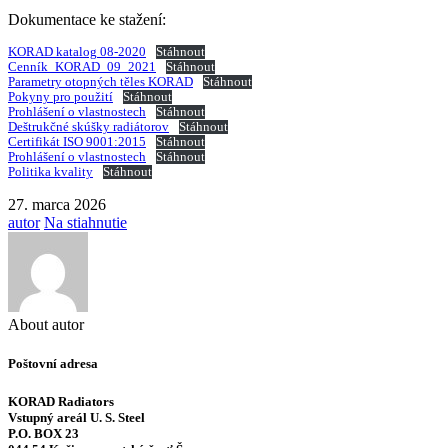
Dokumentace ke stažení:
KORAD katalog 08-2020
Stáhnout
Cenník_KORAD_09_2021
Stáhnout
Parametry otopných těles KORAD
Stáhnout
Pokyny pro použití
Stáhnout
Prohlášení o vlastnostech
Stáhnout
Deštrukčné skúšky radiátorov
Stáhnout
Certifikát ISO 9001:2015
Stáhnout
Prohlášení o vlastnostech
Stáhnout
Politika kvality
Stáhnout
27. marca 2026
autor
Na stiahnutie
About autor
Poštovní adresa
KORAD Radiators
Vstupný areál U. S. Steel
P.O. BOX 23