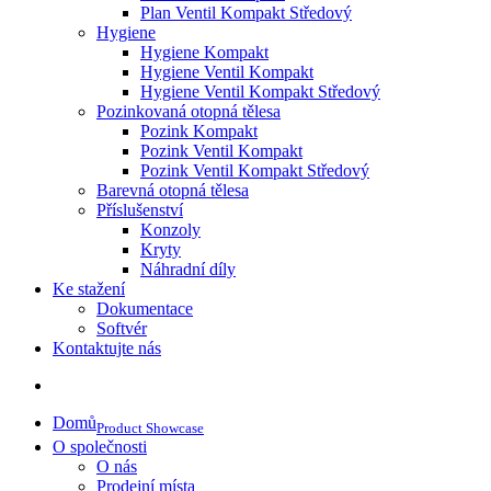
Plan Ventil Kompakt Středový
Hygiene
Hygiene Kompakt
Hygiene Ventil Kompakt
Hygiene Ventil Kompakt Středový
Pozinkovaná otopná tělesa
Pozink Kompakt
Pozink Ventil Kompakt
Pozink Ventil Kompakt Středový
Barevná otopná tělesa
Příslušenství
Konzoly
Kryty
Náhradní díly
Ke stažení
Dokumentace
Softvér
Kontaktujte nás
Domů
Product Showcase
O společnosti
O nás
Prodejní místa