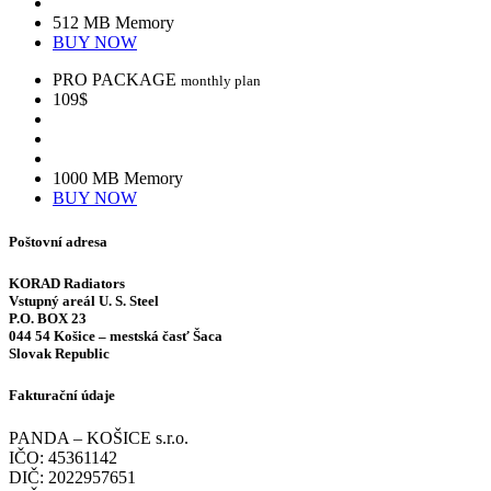
512 MB Memory
BUY NOW
PRO PACKAGE
monthly plan
109$
1000 MB Memory
BUY NOW
Poštovní adresa
KORAD Radiators
Vstupný areál U. S. Steel
P.O. BOX 23
044 54 Košice – mestská časť Šaca
Slovak Republic
Fakturační údaje
PANDA – KOŠICE s.r.o.
IČO: 45361142
DIČ: 2022957651