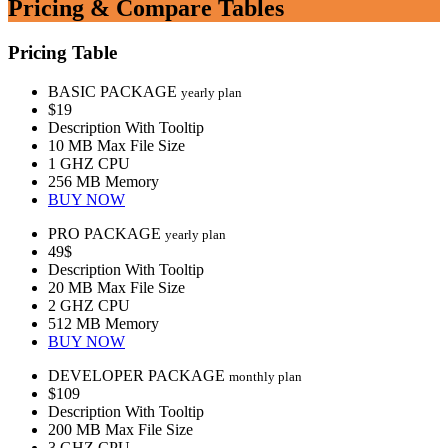
Pricing & Compare Tables
Pricing Table
BASIC PACKAGE
yearly plan
$19
Description With Tooltip
10 MB Max File Size
1 GHZ CPU
256 MB Memory
BUY NOW
PRO PACKAGE
yearly plan
49$
Description With Tooltip
20 MB Max File Size
2 GHZ CPU
512 MB Memory
BUY NOW
DEVELOPER PACKAGE
monthly plan
$109
Description With Tooltip
200 MB Max File Size
3 GHZ CPU