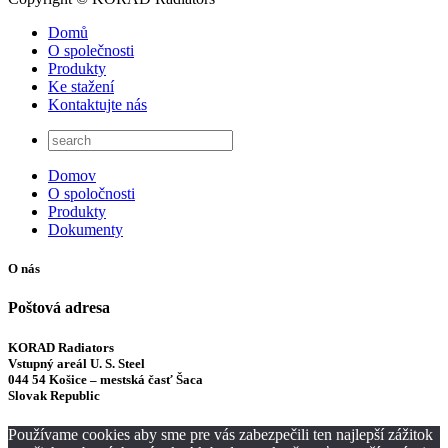
Domů
O společnosti
Produkty
Ke stažení
Kontaktujte nás
Domov
O spoločnosti
Produkty
Dokumenty
O nás
Poštová adresa
KORAD Radiators
Vstupný areál U. S. Steel
044 54 Košice – mestská časť Šaca
Slovak Republic
Používame cookies aby sme pre vás zabezpečili ten najlepší zážitok