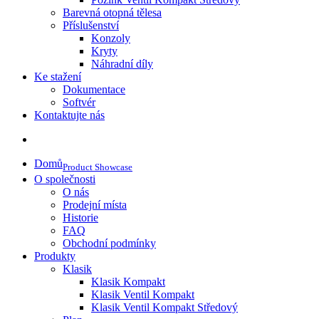
Barevná otopná tělesa
Příslušenství
Konzoly
Kryty
Náhradní díly
Ke stažení
Dokumentace
Softvér
Kontaktujte nás
Domů
Product Showcase
O společnosti
O nás
Prodejní místa
Historie
FAQ
Obchodní podmínky
Produkty
Klasik
Klasik Kompakt
Klasik Ventil Kompakt
Klasik Ventil Kompakt Středový