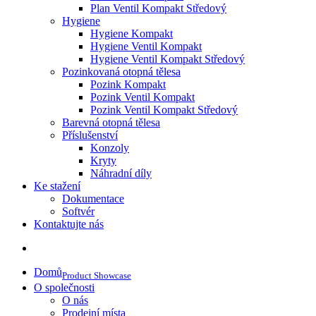
Plan Ventil Kompakt Středový
Hygiene
Hygiene Kompakt
Hygiene Ventil Kompakt
Hygiene Ventil Kompakt Středový
Pozinkovaná otopná tělesa
Pozink Kompakt
Pozink Ventil Kompakt
Pozink Ventil Kompakt Středový
Barevná otopná tělesa
Příslušenství
Konzoly
Kryty
Náhradní díly
Ke stažení
Dokumentace
Softvér
Kontaktujte nás
Domů
Product Showcase
O společnosti
O nás
Prodejní místa