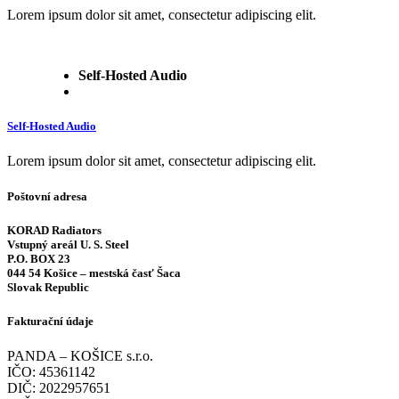
Lorem ipsum dolor sit amet, consectetur adipiscing elit.
Self-Hosted Audio
Self-Hosted Audio
Lorem ipsum dolor sit amet, consectetur adipiscing elit.
Poštovní adresa
KORAD Radiators
Vstupný areál U. S. Steel
P.O. BOX 23
044 54 Košice – mestská časť Šaca
Slovak Republic
Fakturační údaje
PANDA – KOŠICE s.r.o.
IČO: 45361142
DIČ: 2022957651