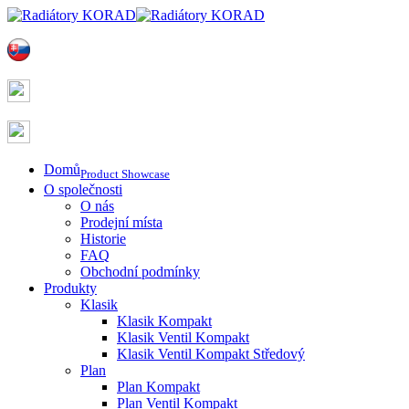
Domů
Product Showcase
O společnosti
O nás
Prodejní místa
Historie
FAQ
Obchodní podmínky
Produkty
Klasik
Klasik Kompakt
Klasik Ventil Kompakt
Klasik Ventil Kompakt Středový
Plan
Plan Kompakt
Plan Ventil Kompakt