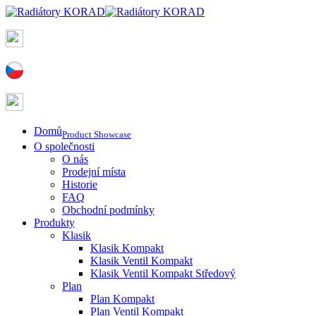
Domů
Product Showcase
O společnosti
O nás
Prodejní místa
Historie
FAQ
Obchodní podmínky
Produkty
Klasik
Klasik Kompakt
Klasik Ventil Kompakt
Klasik Ventil Kompakt Středový
Plan
Plan Kompakt
Plan Ventil Kompakt