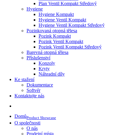
Plan Ventil Kompakt Středový
Hygiene
Hygiene Kompakt
Hygiene Ventil Kompakt
Hygiene Ventil Kompakt Středový
Pozinkovaná otopná tělesa
Pozink Kompakt
Pozink Ventil Kompakt
Pozink Ventil Kompakt Středový
Barevná otopná tělesa
Příslušenství
Konzoly
Kryty
Náhradní díly
Ke stažení
Dokumentace
Softvér
Kontaktujte nás
Domů
Product Showcase
O společnosti
O nás
Prodejní místa