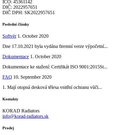
IČO: 45361142
DIČ: 2022957651
DIČ DPH: SK2022957651
Poslední články
Softvér
1. October 2020
Dne 17.10.2021 byla vydána firemní verze výpočetní...
Dokumentace
1. October 2020
Dokumentace ke stažení: Certifikát ISO 9001:2015St...
FAQ
10. September 2020
1. Mají otopná desková tělesa vnitřní ochranu vůči...
Kontakty
KORAD Radiators
info@korad-radiators.sk
Prodej