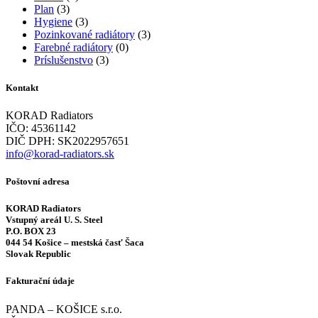
Plan
(3)
Hygiene
(3)
Pozinkované radiátory
(3)
Farebné radiátory
(0)
Príslušenstvo
(3)
Kontakt
KORAD Radiators
IČO: 45361142
DIČ DPH: SK2022957651
info@korad-radiators.sk
Poštovní adresa
KORAD Radiators
Vstupný areál U. S. Steel
P.O. BOX 23
044 54 Košice – mestská časť Šaca
Slovak Republic
Fakturační údaje
PANDA – KOŠICE s.r.o.